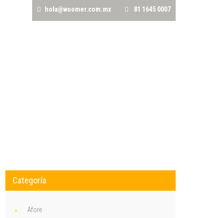
hola@woomer.com.mx
81 1645 0007
Categoría
Afore