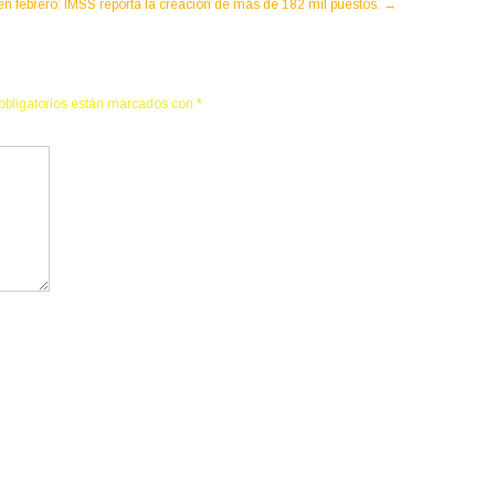
n febrero: IMSS reporta la creación de más de 182 mil puestos.
→
obligatorios están marcados con
*