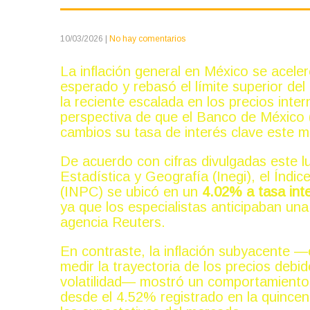
10/03/2026
|
No hay comentarios
La inflación general en México se acele
esperado y rebasó el límite superior del 
la reciente escalada en los precios inter
perspectiva de que el Banco de México 
cambios su tasa de interés clave este m
De acuerdo con cifras divulgadas este lu
Estadística y Geografía (Inegi), el Índi
(INPC) se ubicó en un
4.02% a tasa int
ya que los especialistas anticipaban un
agencia Reuters.
En contraste, la inflación subyacente 
medir la trayectoria de los precios debi
volatilidad— mostró un comportamiento 
desde el 4.52% registrado en la quince