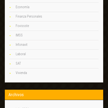
Economía
Finanza Personales
Fovissste
IMSS
Infonavit
Laboral
SAT
Vivienda
Archivos