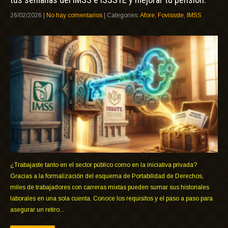
26/02/2026
|
No hay comentarios
| Categories:
Afore
,
Fovissste
,
IMSS
¿Trabajaste tanto en el sector público como en la iniciativa privada?
Gracias a la formalización del esquema de Portabilidad de Derechos,
miles de trabajadores con carreras mixtas pueden sumar sus historiales
laborales en una sola cuenta. Conoce los requisitos y el paso a paso para
asegurar un retiro...