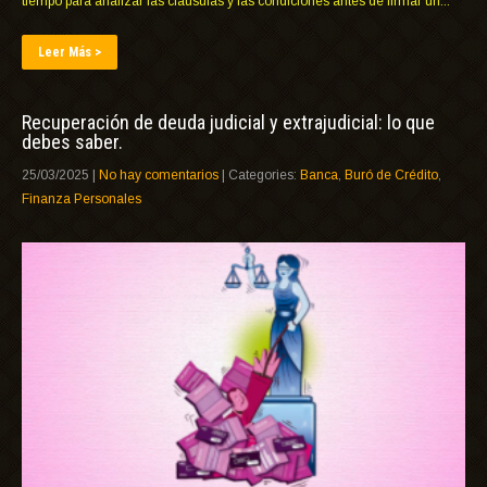
tiempo para analizar las cláusulas y las condiciones antes de firmar un...
Leer Más >
Recuperación de deuda judicial y extrajudicial: lo que
debes saber.
25/03/2025
|
No hay comentarios
| Categories:
Banca
,
Buró de Crédito
,
Finanza Personales