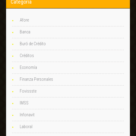
Categoría
Afore
Banca
Buró de Crédito
Créditos
Economía
Finanza Personales
Fovissste
IMSS
Infonavit
Laboral