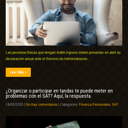
Las personas físicas que tengan doble ingreso deben presentar en abril su
declaración anual ante el Servicio de Administración...
Leer Más >
¿Organizar o participar en tandas te puede meter en
problemas con el SAT? Aquí, la respuesta.
18/03/2025
|
No hay comentarios
| Categories:
Finanza Personales
,
SAT