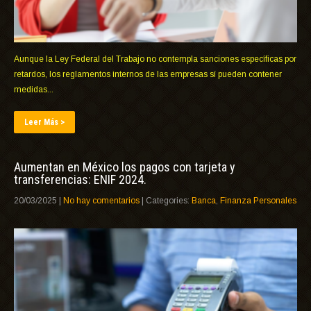
Aunque la Ley Federal del Trabajo no contempla sanciones específicas por
retardos, los reglamentos internos de las empresas sí pueden contener
medidas...
Leer Más >
Aumentan en México los pagos con tarjeta y
transferencias: ENIF 2024.
20/03/2025
|
No hay comentarios
| Categories:
Banca
,
Finanza Personales