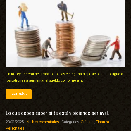
En la Ley Federal del Trabajo no existe ninguna disposición que obligue a
los patrones a aumentar el sueldo conforme a la...
Leer Más >
Lo que debes saber si te están pidiendo ser aval.
23/01/2025
|
No hay comentarios
| Categories:
Créditos
,
Finanza
Personales