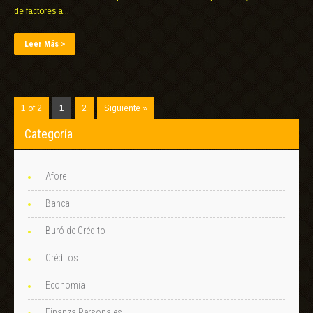
de factores a...
Leer Más >
1 of 2
1
2
Siguiente »
Categoría
Afore
Banca
Buró de Crédito
Créditos
Economía
Finanza Personales