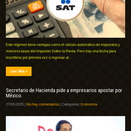
Este régimen tiene ventajas como el cálculo automático de impuestos y
menores tasas del Impuesto Sobre la Renta. Pero hay una fecha para
inscribirse por primera vez o regresar al...
Leer Más >
Secretario de Hacienda pide a empresarios apostar por
México.
27/01/2025
|
No hay comentarios
| Categories:
Economía