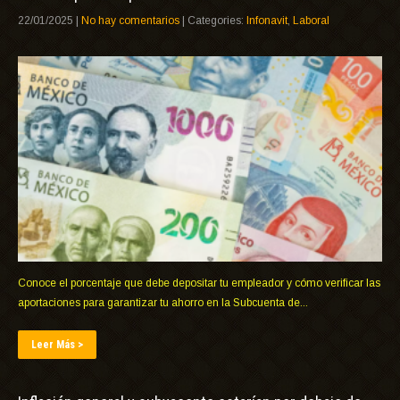
22/01/2025
|
No hay comentarios
| Categories:
Infonavit
,
Laboral
Conoce el porcentaje que debe depositar tu empleador y cómo verificar las
aportaciones para garantizar tu ahorro en la Subcuenta de...
Leer Más >