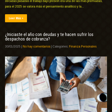
décadas pasadas el trabajo bajo presión era una de las más premiadas,
para el 2025 se valora más el pensamiento analítico y la...
Leer Más >
¿Iniciaste el año con deudas y te hacen sufrir los
despachos de cobranza?
30/01/2025
|
No hay comentarios
| Categories:
Finanza Personales