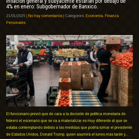
Inflación general y subyacente estarían por debajo de
4% en enero: Subgobernador de Banxico.
21/01/2025
|
No hay comentarios
| Categories:
Economía
,
Finanza
Personales
El funcionario previó que de cara a la decisión de política monetaria de
febrero el escenario que se va a materializar es muy diferente al que se
estaba contemplando debido a las medidas que podría tomar el presidente
de Estados Unidos, Donald Trump, quien asumirá el lunes más tarde y...