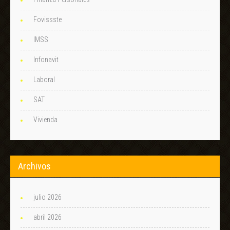
Fovissste
IMSS
Infonavit
Laboral
SAT
Vivienda
Archivos
julio 2026
abril 2026