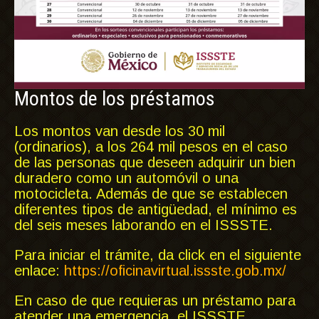
Montos de los préstamos
Los montos van desde los 30 mil
(ordinarios), a los 264 mil pesos en el caso
de las personas que deseen adquirir un bien
duradero como un automóvil o una
motocicleta. Además de que se establecen
diferentes tipos de antigüedad, el mínimo es
del seis meses laborando en el ISSSTE.
Para iniciar el trámite, da click en el siguiente
enlace:
https://oficinavirtual.issste.gob.mx/
En caso de que requieras un préstamo para
atender una emergencia, el ISSSTE