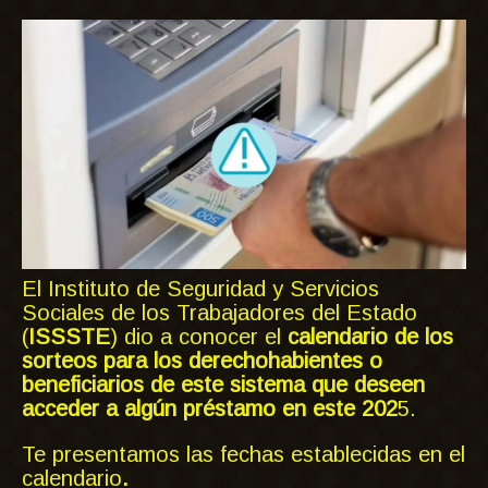
El Instituto de Seguridad y Servicios
Sociales de los Trabajadores del Estado
(
ISSSTE
) dio a conocer el
calendario de los
sorteos para los derechohabientes o
beneficiarios de este sistema que deseen
acceder a algún préstamo en este 202
5.
Te presentamos las fechas establecidas en el
calendario
.