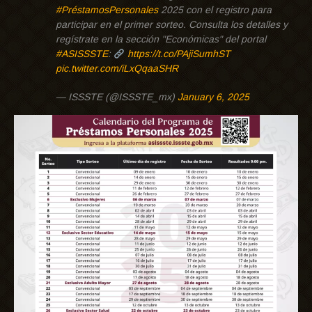
#PréstamosPersonales
2025 con el registro para
participar en el primer sorteo. Consulta los detalles y
regístrate en la sección "Económicas" del portal
#ASISSSTE
:
https://t.co/PAjiSumhST
pic.twitter.com/iLxQqaaSHR
— ISSSTE (@ISSSTE_mx)
January 6, 2025