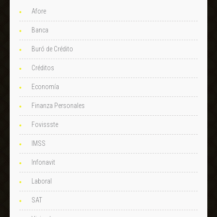
Afore
Banca
Buró de Crédito
Créditos
Economía
Finanza Personales
Fovissste
IMSS
Infonavit
Laboral
SAT