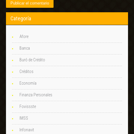
Categoría
Afore
Banca
Buró de Crédito
Créditos
Economía
Finanza Personales
Fovissste
IMSS
Infonavit