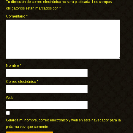
Tu dirección de correo electrónico no será publicada.
Los campos
obligatorios están marcados con
*
Comentario
*
Nombre
*
Correo electrónico
*
Web
Guarda mi nombre, correo electrónico y web en este navegador para la
próxima vez que comente.