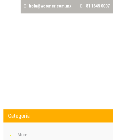
hola@woomer.com.mx
81 1645 0007
CRÉDITOS
AVALÚOS
TRÁMITES NOTARIALES
Categoría
Afore