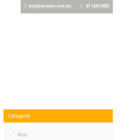
hola@woomer.com.mx
81 1645 0007
CRÉDITOS
AVALÚOS
TRÁMITES NOTARIALES
Categoría
Afore