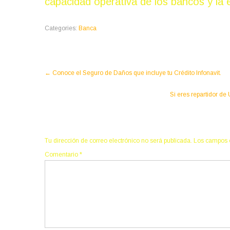
capacidad operativa de los bancos y la e
Categories:
Banca
Post
←
Conoce el Seguro de Daños que incluye tu Crédito Infonavit.
navigation
Si eres repartidor de
Deja una respuesta
Tu dirección de correo electrónico no será publicada.
Los campos 
Comentario
*