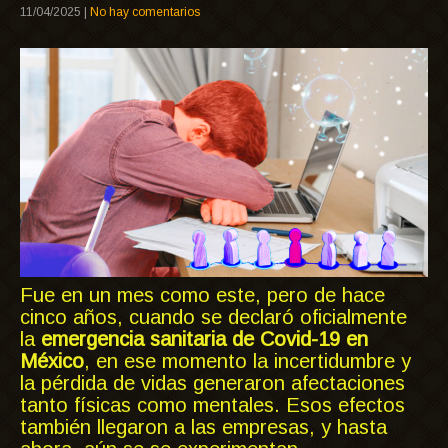
11/04/2025
|
No hay comentarios
Fue en un mes como este, pero de hace
cinco años, cuando se declaró oficialmente
la
emergencia sanitaria de Covid-19 en
México
, en ese momento la incertidumbre y
la pérdida de vidas generaron afectaciones
tanto físicas como mentales. Esos efectos
también llegaron a las empresas, y hasta