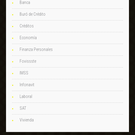
Banca
Buró de Crédito
Créditos
Economía
Finanza Personales
Fovissste
IMSS
Infonavit
Laboral
SAT
Vivienda