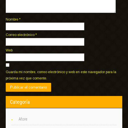
Nombre
*
Correo electrónico
*
Web
Guarda mi nombre, correo electrónico y web en este navegador para la
próxima vez que comente.
Categoría
Afore