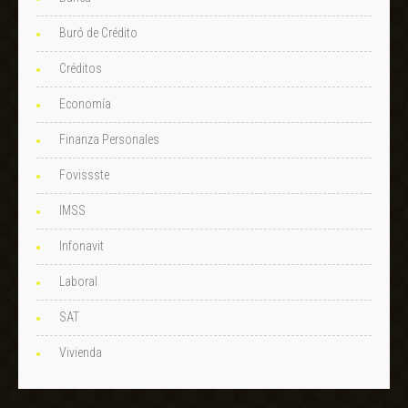
Buró de Crédito
Créditos
Economía
Finanza Personales
Fovissste
IMSS
Infonavit
Laboral
SAT
Vivienda