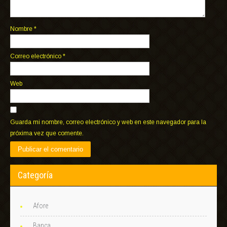
Nombre
*
Correo electrónico
*
Web
Guarda mi nombre, correo electrónico y web en este navegador para la
próxima vez que comente.
Categoría
Afore
Banca