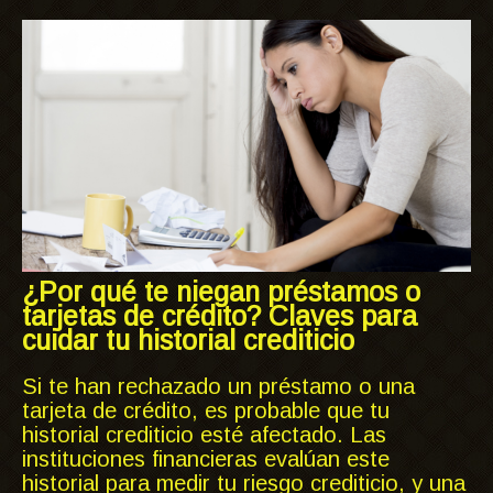
¿Por qué te niegan préstamos o
tarjetas de crédito? Claves para
cuidar tu historial crediticio
Si te han rechazado un préstamo o una
tarjeta de crédito, es probable que tu
historial crediticio esté afectado. Las
instituciones financieras evalúan este
historial para medir tu riesgo crediticio, y una