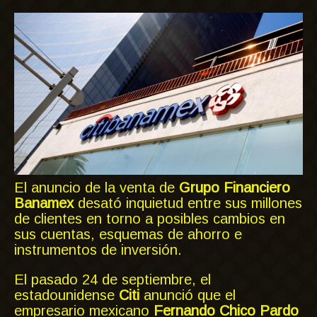
El anuncio de la venta de
Grupo Financiero
Banamex
desató inquietud entre sus millones
de clientes en torno a posibles cambios en
sus cuentas, esquemas de ahorro e
instrumentos de inversión.
El pasado 24 de septiembre, el
estadounidense
Citi
anunció que el
empresario mexicano
Fernando Chico Pardo