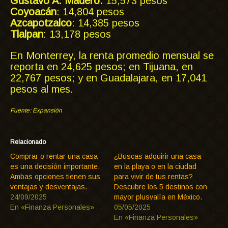
Gustavo A. Madero:
15,573 pesos
Coyoacán
: 14,804 pesos
Azcapotzalco
: 14,385 pesos
Tlalpan
: 13,178 pesos
En Monterrey, la renta promedio mensual se
reporta en 24,625 pesos; en Tijuana, en
22,767 pesos; y en Guadalajara, en 17,041
pesos al mes.
Fuente: Expansión
Relacionado
Comprar o rentar una casa
¿Buscas adquirir una casa
es una decisión importante.
en la playa o en la ciudad
Ambas opciones tienen sus
para vivir de tus rentas?
ventajas y desventajas.
Descubre los 5 destinos con
24/09/2025
mayor plusvalía en México.
En «Finanza Personales»
05/05/2025
En «Finanza Personales»