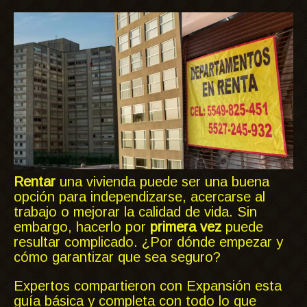
Rentar
una vivienda puede ser una buena
opción para independizarse, acercarse al
trabajo o mejorar la calidad de vida. Sin
embargo, hacerlo por
primera vez
puede
resultar complicado. ¿Por dónde empezar y
cómo garantizar que sea seguro?
Expertos compartieron con Expansión esta
guía básica y completa con todo lo que