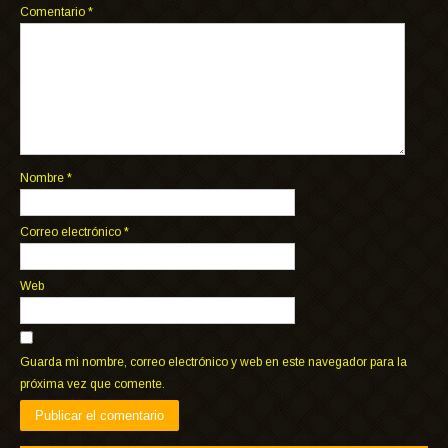
Comentario
*
Nombre
*
Correo electrónico
*
Web
Guarda mi nombre, correo electrónico y web en este navegador para la
próxima vez que comente.