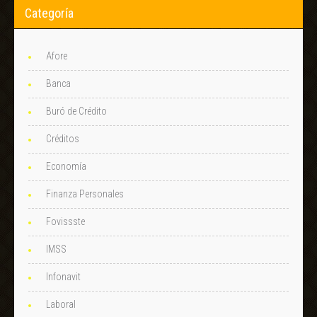
Categoría
Afore
Banca
Buró de Crédito
Créditos
Economía
Finanza Personales
Fovissste
IMSS
Infonavit
Laboral