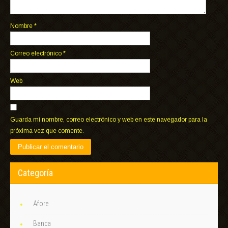
Nombre
*
Correo electrónico
*
Web
Guarda mi nombre, correo electrónico y web en este navegador para la
próxima vez que comente.
Categoría
Afore
Banca