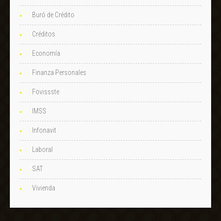
Buró de Crédito
Créditos
Economía
Finanza Personales
Fovissste
IMSS
Infonavit
Laboral
SAT
Vivienda