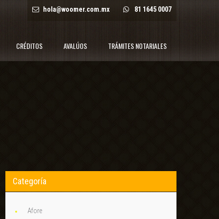
hola@woomer.com.mx
81 1645 0007
CRÉDITOS
AVALÚOS
TRÁMITES NOTARIALES
Categoría
Afore