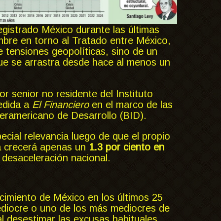
gistrado México durante las últimas
mbre en torno al Tratado entre México,
tensiones geopolíticas, sino de un
que se arrastra desde hace al menos un
or senior no residente del Instituto
edida a
El Financiero
en el marco de las
eramericano de Desarrollo (BID).
pecial relevancia luego de que el propio
a crecerá apenas un
1.3 por ciento en
te desaceleración nacional.
ecimiento de México en los últimos 25
diocre o uno de los más mediocres de
al desestimar las excusas habituales