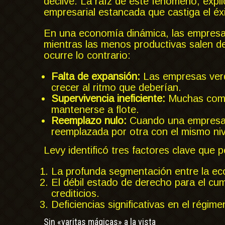
declive. La raíz de este fenómeno, expli
empresarial estancada que castiga el éxit
En una economía dinámica, las empresa
mientras las menos productivas salen d
ocurre lo contrario:
Falta de expansión:
Las empresas verd
crecer al ritmo que deberían.
Supervivencia ineficiente:
Muchas comp
mantenerse a flote.
Reemplazo nulo:
Cuando una empresa i
reemplazada por otra con el mismo nive
Levy identificó tres factores clave que p
La profunda segmentación entre la ec
El débil estado de derecho para el cu
crediticios.
Deficiencias significativas en el régimen
Sin «varitas mágicas» a la vista