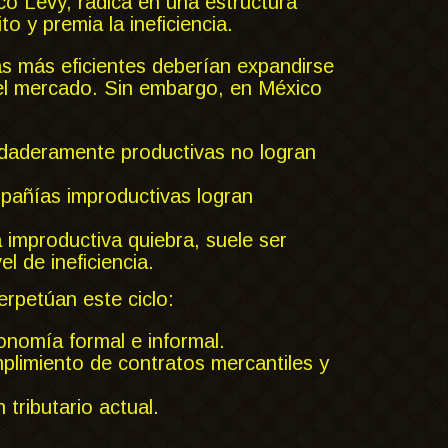
có Levy, radica en una estructura
o y premia la ineficiencia.
s más eficientes deberían expandirse
el mercado. Sin embargo, en México
aderamente productivas no logran
añías improductivas logran
mproductiva quiebra, suele ser
l de ineficiencia.
erpetúan este ciclo:
onomía formal e informal.
mplimiento de contratos mercantiles y
 tributario actual.