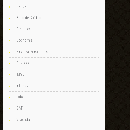
Banca
Buró de Crédito
Créditos
Economía
Finanza Personales
Fovissste
IMSS
Infonavit
Laboral
SAT
Vivienda