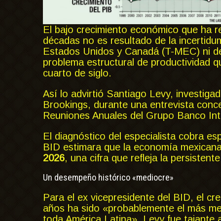
El bajo crecimiento económico que ha re
décadas no es resultado de la incertidu
Estados Unidos y Canadá (T-MEC) ni de 
problema estructural de productividad 
cuarto de siglo.
Así lo advirtió Santiago Levy, investigad
Brookings, durante una entrevista conc
Reuniones Anuales del Grupo Banco Int
El diagnóstico del especialista cobra es
BID estimara que la economía mexican
2026
, una cifra que refleja la persisten
Un desempeño histórico «mediocre»
Para el ex vicepresidente del BID, el cr
años ha sido «probablemente el más me
toda América Latina». Levy fue tajante 