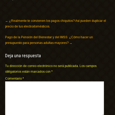
←
¿Realmente te convienen los pagos chiquitos? Así pueden duplicar el
precio de tus electrodomésticos.
Pago de la Pensión del Bienestar y del IMSS: ¿Cómo hacer un
presupuesto para personas adultas mayores?
→
Deja una respuesta
Tu dirección de correo electrónico no será publicada.
Los campos
obligatorios están marcados con
*
Comentario
*