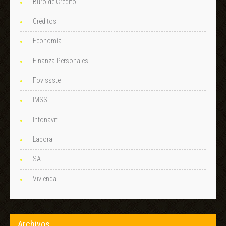
Buró de Crédito
Créditos
Economía
Finanza Personales
Fovissste
IMSS
Infonavit
Laboral
SAT
Vivienda
Archivos