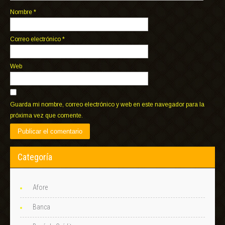
Nombre
*
Correo electrónico
*
Web
Guarda mi nombre, correo electrónico y web en este navegador para la
próxima vez que comente.
Categoría
Afore
Banca