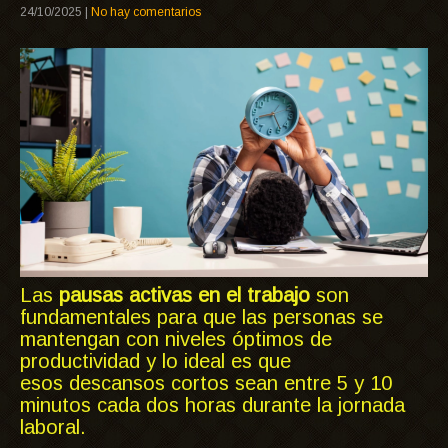
24/10/2025
|
No hay comentarios
Las
pausas activas en el trabajo
son
fundamentales para que las personas se
mantengan con niveles óptimos de
productividad y lo ideal es que
esos descansos cortos sean entre 5 y 10
minutos cada dos horas durante la jornada
laboral.