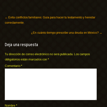
←
Evita conflictos familiares: Guía para hacer tu testamento y heredar
correctamente.
¿En cuánto tiempo prescribe una deuda en México?
→
Deja una respuesta
Tu dirección de correo electrónico no será publicada.
Los campos
obligatorios están marcados con
*
Comentario
*
Nombre
*