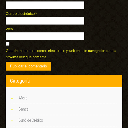
Correo electrónico
*
Web
Guarda mi nombre, correo electrónico y web en este navegador para la
próxima vez que comente.
Categoría
Afore
Banca
Buró de Crédito