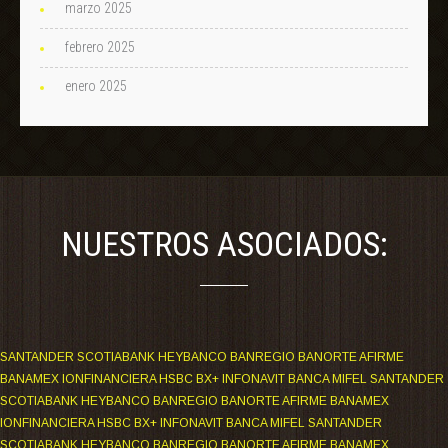
marzo 2025
febrero 2025
enero 2025
NUESTROS ASOCIADOS:
SANTANDER SCOTIABANK HEYBANCO BANREGIO BANORTE AFIRME
BANAMEX IONFINANCIERA HSBC BX+ INFONAVIT BANCA MIFEL SANTANDER
SCOTIABANK HEYBANCO BANREGIO BANORTE AFIRME BANAMEX
IONFINANCIERA HSBC BX+ INFONAVIT BANCA MIFEL SANTANDER
SCOTIABANK HEYBANCO BANREGIO BANORTE AFIRME BANAMEX