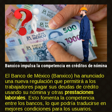
Banxico impulsa la competencia en créditos de nómina
El Banco de México (Banxico) ha anunciado
una nueva regulación que permitirá a los
trabajadores pagar sus deudas de crédito
usando su nómina y otras
prestaciones
laborales
. Esto fomenta la competencia
entre los bancos, lo que podría traducirse en
mejores condiciones para los usuarios.