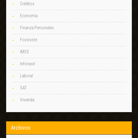
Créditos
Economía
Finanza Personales
Fovissste
IMSS
Infonavit
Laboral
SAT
Vivienda
Archivos