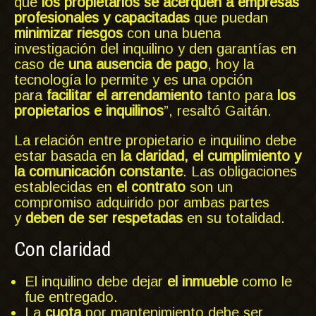
que
los propietarios se acerquen a empresas
profesionales y capacitadas
que puedan
minimizar riesgos
con una buena
investigación del inquilino y den garantías en
caso de
una ausencia de pago
, hoy la
tecnología lo permite y es una opción
para
facilitar el arrendamiento
tanto para
los
propietarios e inquilinos
”, resaltó Gaitán.
La relación entre propietario e inquilino debe
estar basada en
la claridad, el cumplimiento y
la comunicación constante
. Las obligaciones
establecidas en
el contrato
son un
compromiso adquirido por ambas partes
y
deben de ser respetadas
en su totalidad.
Con claridad
El inquilino debe dejar
el inmueble
como le
fue entregado.
La
cuota
por mantenimiento debe ser