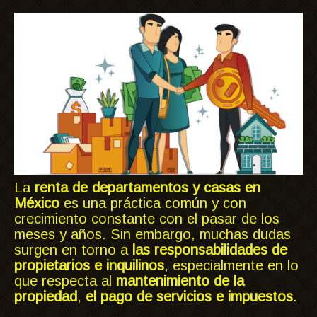
La
renta de departamentos y casas en
México
es una práctica común y con
crecimiento constante con el pasar de los
meses y años. Sin embargo, muchas dudas
surgen en torno a
las responsabilidades de
propietarios e inquilinos
, especialmente en lo
que respecta al
mantenimiento de la
propiedad
,
el pago de servicios e impuestos
.