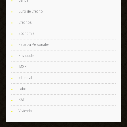
Banca
Buró de Crédito
Créditos
Economía
Finanza Personales
Fovissste
IMSS
Infonavit
Laboral
SAT
Vivienda