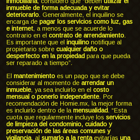
inmobiliaria
, consideró que “deben
utilizar el
inmueble de forma adecuada y evitar
deteriorarlo
. Generalmente, el inquilino se
encarga de
pagar los servicios como luz, gas
e internet
, a menos que se acuerde lo
contrario en el
contrato de arrendamiento
.
Es importante que el
inquilino
notifique al
propietario sobre
cualquier daño o
desperfecto en la propiedad
para que pueda
ser reparado a tiempo”.
El
mantenimiento
es un pago que se debe
considerar al momento de
arrendar un
inmueble
, ya sea incluirlo en el
costo
mensual o ponerlo independiente
. Por
recomendación de Homie.mx, la mejor forma
es incluirlo dentro de la
mensualidad
. “Esta
cuota que regularmente incluye los
servicios
de limpieza del condominio, cuidado y
preservación de las áreas comunes y
vigilancia
, al
sumarlo a la renta
evitarías
una