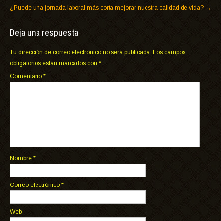
¿Puede una jornada laboral más corta mejorar nuestra calidad de vida?
→
Deja una respuesta
Tu dirección de correo electrónico no será publicada.
Los campos
obligatorios están marcados con
*
Comentario
*
Nombre
*
Correo electrónico
*
Web