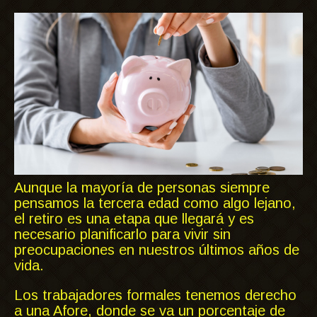
Aunque la mayoría de personas siempre
pensamos la tercera edad como algo lejano,
el retiro es una etapa que llegará y es
necesario planificarlo para vivir sin
preocupaciones en nuestros últimos años de
vida.
Los trabajadores formales tenemos derecho
a una Afore, donde se va un porcentaje de