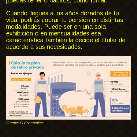
puedas tener o hábitos, como fumar.
Cuando llegues a los años dorados de tu
vida, podrás cobrar tu pensión en distintas
modalidades. Puede ser en una sola
exhibición o en mensualidades esa
característica también la decide el titular de
acuerdo a sus necesidades.
Fuente: El Economista