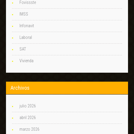
Fovissste
IMSS
Infonavit
Laboral
SAT
Vivienda
Archivos
julio 2026
abril 2026
marzo 2026