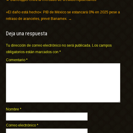
«El daño está hecho»: PIB de México se estancará 0% en 2025 pese a
retraso de aranceles, prevé Banamex.
→
Deja una respuesta
Tu dirección de correo electrónico no será publicada.
Los campos
obligatorios están marcados con
*
Comentario
*
Nombre
*
Correo electrónico
*