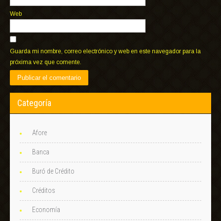
Web
Guarda mi nombre, correo electrónico y web en este navegador para la
próxima vez que comente.
Categoría
Afore
Banca
Buró de Crédito
Créditos
Economía