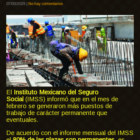
07/03/2025
|
No hay comentarios
El
Instituto Mexicano del Seguro
Social
(IMSS) informó que en el mes de
febrero se generaron más puestos de
trabajo de carácter permanente que
eventuales.
De acuerdo con el informe mensual del IMSS
el
80% de las plazas son permanentes
, es