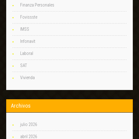
Finanza Personales
Fovissste
IMSS
Infonavit
Laboral
SAT
Vivienda
Archivos
julio 2026
abril 2026