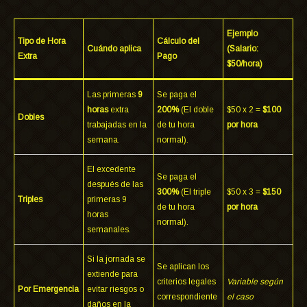
Ejemplo
Tipo de Hora
Cálculo del
Cuándo aplica
(Salario:
Extra
Pago
$50/hora)
Las primeras
9
Se paga el
horas
extra
200%
(El doble
$50 x 2 =
$100
Dobles
trabajadas en la
de tu hora
por hora
semana.
normal).
El excedente
Se paga el
después de las
300%
(El triple
$50 x 3 =
$150
Triples
primeras 9
de tu hora
por hora
horas
normal).
semanales.
Si la jornada se
Se aplican los
extiende para
criterios legales
Variable según
Por Emergencia
evitar riesgos o
correspondiente
el caso
daños en la