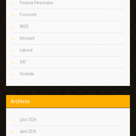
Finanza Personales
Fovissste
IMSS
Infonavit
Laboral
SAT
Vivienda
Archivos
julio 2026
abril 2026