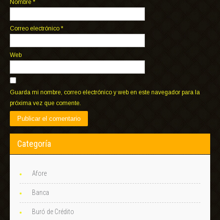
Nombre
*
Correo electrónico
*
Web
Guarda mi nombre, correo electrónico y web en este navegador para la
próxima vez que comente.
Categoría
Afore
Banca
Buró de Crédito