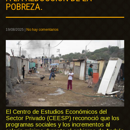
POBREZA.
19/08/2025
|
No hay comentarios
El Centro de Estudios Económicos del
Sector Privado (CEESP) reconoció que los
programas sociales y los incrementos al