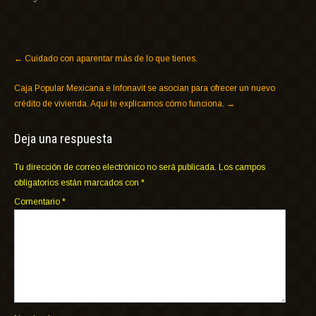
←
Cuidado con aparentar más de lo que tienes.
Caja Popular Mexicana e Infonavit se asocian para ofrecer un nuevo
crédito de vivienda. Aquí te explicamos cómo funciona.
→
Deja una respuesta
Tu dirección de correo electrónico no será publicada.
Los campos
obligatorios están marcados con
*
Comentario
*