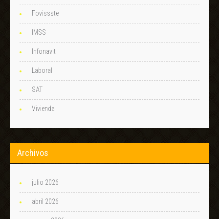
Fovissste
IMSS
Infonavit
Laboral
SAT
Vivienda
Archivos
julio 2026
abril 2026