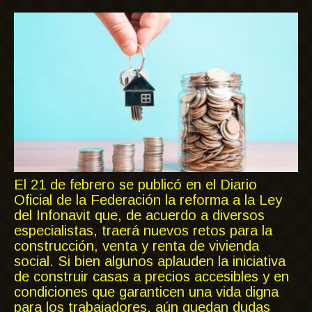
El 21 de febrero se publicó en el Diario
Oficial de la Federación la reforma a la Ley
del Infonavit que, de acuerdo a diversos
especialistas, traerá nuevos retos para la
construcción, venta y renta de vivienda
social. Si bien algunos aplauden la iniciativa
de construir casas a precios accesibles y en
condiciones que garanticen una vida digna
para los trabajadores, aún quedan dudas