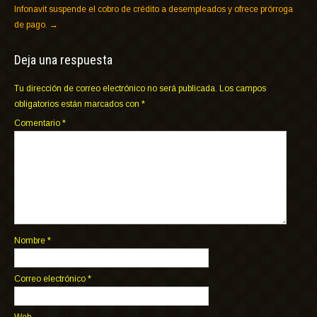
Infonavit suspende el cobro de crédito a desempleados y ofrece prórroga
de pago.
→
Deja una respuesta
Tu dirección de correo electrónico no será publicada.
Los campos
obligatorios están marcados con
*
Comentario
*
Nombre
*
Correo electrónico
*