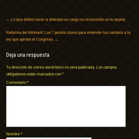
←
Lo que debes hacer si detectas un cargo no reconocido en tu tarjeta.
Reforma del Infonavit: Los 7 puntos claves para entender los cambios a la
ley que aprobó el Congreso.
→
Deja una respuesta
Tu dirección de correo electrónico no será publicada.
Los campos
obligatorios están marcados con
*
Comentario
*
Nombre
*