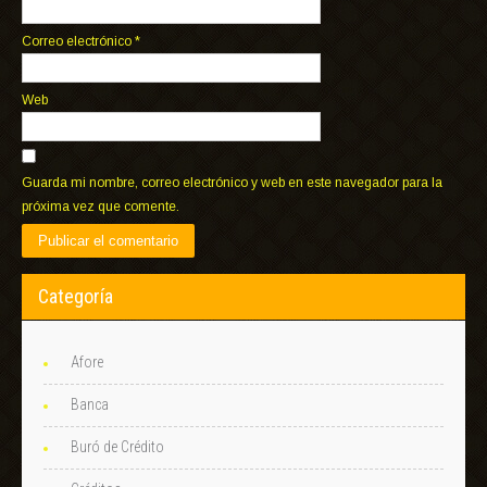
Correo electrónico
*
Web
Guarda mi nombre, correo electrónico y web en este navegador para la
próxima vez que comente.
Categoría
Afore
Banca
Buró de Crédito