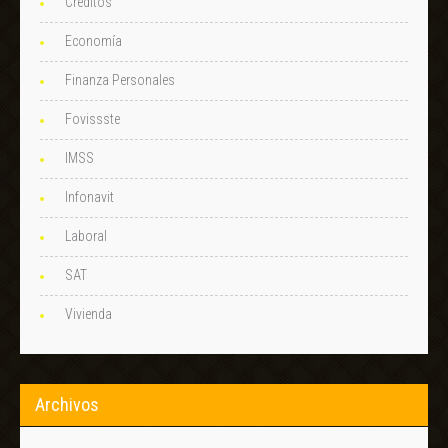
Créditos
Economía
Finanza Personales
Fovissste
IMSS
Infonavit
Laboral
SAT
Vivienda
Archivos