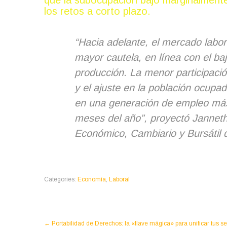
que la subocupación bajó marginalmente 
los retos a corto plazo.
“Hacia adelante, el mercado labor
mayor cautela, en línea con el ba
producción. La menor participación
y el ajuste en la población ocupad
en una generación de empleo más
meses del año”, proyectó Janneth 
Económico, Cambiario y Bursátil
Categories:
Economía
,
Laboral
Post
←
Portabilidad de Derechos: la «llave mágica» para unificar tus 