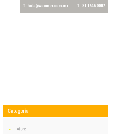
hola@woomer.com.mx
81 1645 0007
CRÉDITOS
AVALÚOS
TRÁMITES NOTARIALES
Categoría
Afore