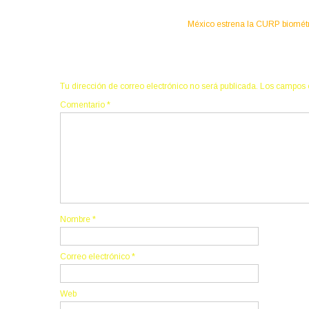
navigation
México estrena la CURP biométri
Deja una respuesta
Tu dirección de correo electrónico no será publicada.
Los campos 
Comentario
*
Nombre
*
Correo electrónico
*
Web