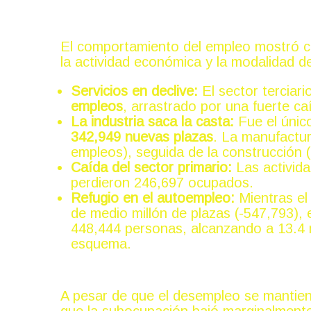
Contraste por sectores y modalidades de trabajo
El comportamiento del empleo mostró co
la actividad económica y la modalidad de
Servicios en declive:
El sector terciari
empleos
, arrastrado por una fuerte ca
La industria saca la casta:
Fue el únic
342,949 nuevas plazas
. La manufactur
empleos), seguida de la construcción 
Caída del sector primario:
Las activida
perdieron 246,697 ocupados.
Refugio en el autoempleo:
Mientras el
de medio millón de plazas (-547,793), 
448,444 personas, alcanzando a 13.4 
esquema.
Perspectivas para 2026
A pesar de que el desempleo se mantien