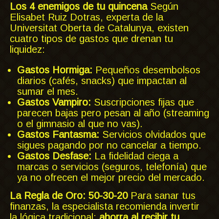
Los 4 enemigos de tu quincena
Según
Elisabet Ruiz Dotras, experta de la
Universitat Oberta de Catalunya, existen
cuatro tipos de gastos que drenan tu
liquidez:
Gastos Hormiga:
Pequeños desembolsos
diarios (cafés, snacks) que impactan al
sumar el mes.
Gastos Vampiro:
Suscripciones fijas que
parecen bajas pero pesan al año (streaming
o el gimnasio al que no vas).
Gastos Fantasma:
Servicios olvidados que
sigues pagando por no cancelar a tiempo.
Gastos Desfase:
La fidelidad ciega a
marcas o servicios (seguros, telefonía) que
ya no ofrecen el mejor precio del mercado.
La Regla de Oro: 50-30-20
Para sanar tus
finanzas, la especialista recomienda invertir
la lógica tradicional:
ahorra al recibir tu