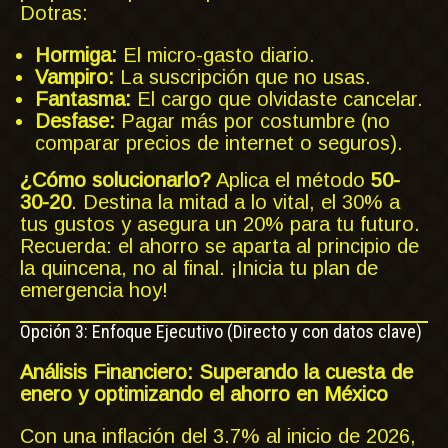
Dotras:
Hormiga:
El micro-gasto diario.
Vampiro:
La suscripción que no usas.
Fantasma:
El cargo que olvidaste cancelar.
Desfase:
Pagar más por costumbre (no
comparar precios de internet o seguros).
¿Cómo solucionarlo?
Aplica el método
50-
30-20
. Destina la mitad a lo vital, el 30% a
tus gustos y asegura un 20% para tu futuro.
Recuerda: el ahorro se aparta al principio de
la quincena, no al final. ¡Inicia tu plan de
emergencia hoy!
Opción 3: Enfoque Ejecutivo (Directo y con datos clave)
Análisis Financiero: Superando la cuesta de
enero y optimizando el ahorro en México
Con una inflación del 3.7% al inicio de 2026,