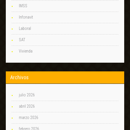
IMSS
Infonavit
Laboral
SAT
Vivienda
Archivos
julio 2026
abril 2026
marzo 2026
febrero 2026