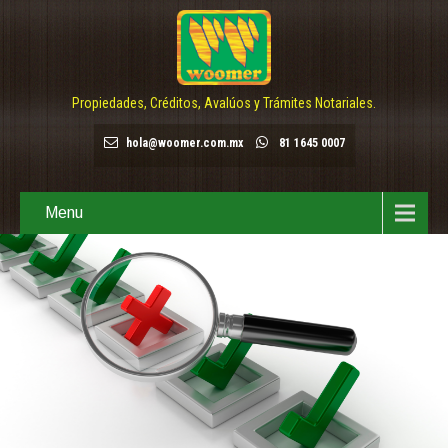
Propiedades, Créditos, Avalúos y Trámites Notariales.
hola@woomer.com.mx
81 1645 0007
Menu