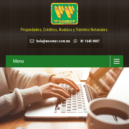
Propiedades, Créditos, Avalúos y Trámites Notariales.
hola@woomer.com.mx
81 1645 0007
Menu