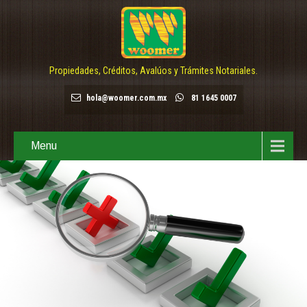
Propiedades, Créditos, Avalúos y Trámites Notariales.
hola@woomer.com.mx
81 1645 0007
Menu