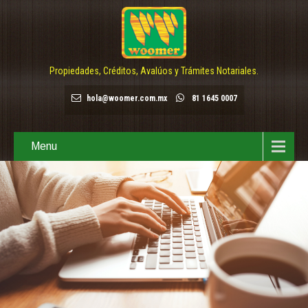
Propiedades, Créditos, Avalúos y Trámites Notariales.
hola@woomer.com.mx
81 1645 0007
Menu