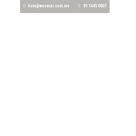
hola@woomer.com.mx
81 1645 0007
CRÉDITOS
AVALÚOS
TRÁMITES NOTARIALES