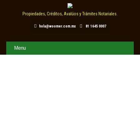
Propiedades, Créditos, Avalúos y Trámites Notariales.
hola@woomer.com.mx
81 1645 0007
Menu