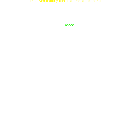
en tu Simulador y con los demás documentos.
Afore