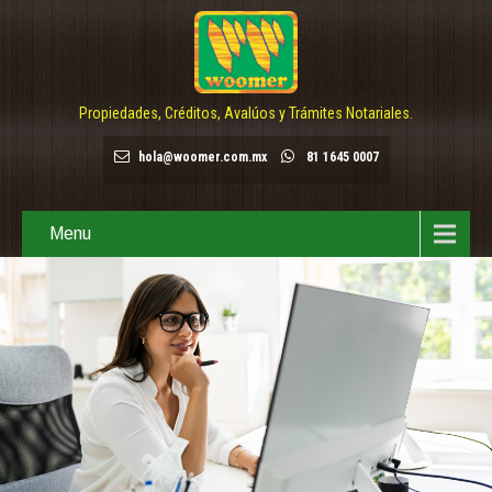
Propiedades, Créditos, Avalúos y Trámites Notariales.
hola@woomer.com.mx
81 1645 0007
Menu