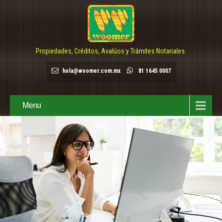
Propiedades, Créditos, Avalúos y Trámites Notariales.
hola@woomer.com.mx
81 1645 0007
Menu