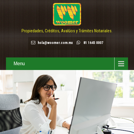
Propiedades, Créditos, Avalúos y Trámites Notariales.
hola@woomer.com.mx
81 1645 0007
Menu