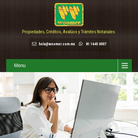
Propiedades, Créditos, Avalúos y Trámites Notariales.
hola@woomer.com.mx
81 1645 0007
Menu