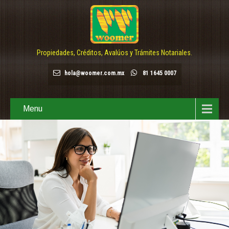
Propiedades, Créditos, Avalúos y Trámites Notariales.
hola@woomer.com.mx
81 1645 0007
Menu