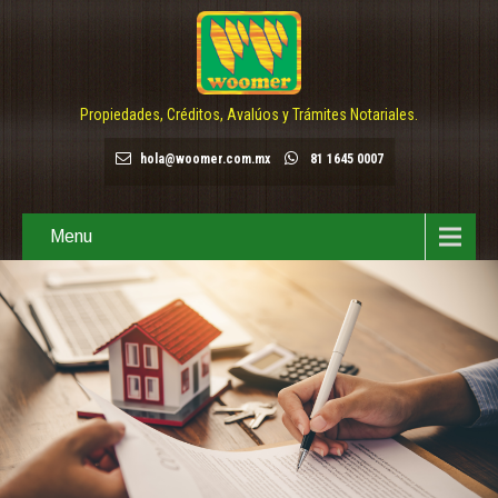
Propiedades, Créditos, Avalúos y Trámites Notariales.
hola@woomer.com.mx
81 1645 0007
Menu