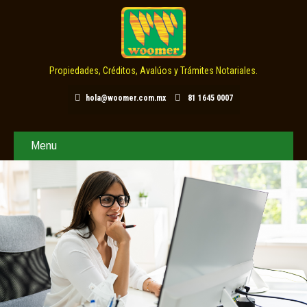
Propiedades, Créditos, Avalúos y Trámites Notariales.
hola@woomer.com.mx
81 1645 0007
Menu